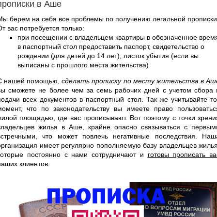
прописки в Аше
Мы берем на себя все проблемы по получению легальной прописки
От вас потребуется только:
при посещении с владельцем квартиры в обозначенное врем
в паспортный стол предоставить паспорт, свидетельство о
рождении (для детей до 14 лет), листок убытия (если вы
выписаны с прошлого места жительства)
С нашей помощью,
сделать прописку по месту жительства в Аш
вы сможете не более чем за семь рабочих дней с учетом сбора 
подачи всех документов в паспортный стол. Так же учитывайте то
момент, что по законодательству вы имеете право пользоватьс
жилой площадью, где вас прописывают. Вот поэтому с точки зрени
владельцев жилья в Аше, крайне опасно связываться с первым
встречными, что может повлечь негативные последствия. Наш
организация имеет регулярно пополняемую базу владельцев жилья
которые постоянно с нами сотрудничают и
готовы прописать ва
наших клиентов.