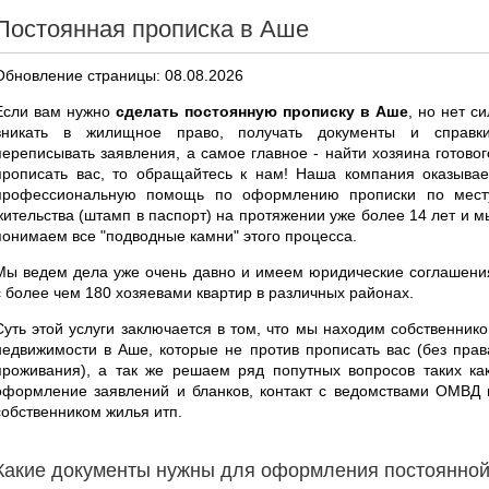
Постоянная прописка в Аше
Обновление страницы: 08.08.2026
Если вам нужно
сделать постоянную прописку в Аше
, но нет си
вникать в жилищное право, получать документы и справки
переписывать заявления, а самое главное - найти хозяина готовог
прописать вас, то обращайтесь к нам! Наша компания оказывае
профессиональную помощь по оформлению прописки по мест
жительства (штамп в паспорт) на протяжении уже более 14 лет и м
понимаем все "подводные камни" этого процесса.
Мы ведем дела уже очень давно и имеем юридические соглашени
с более чем 180 хозяевами квартир в различных районах.
Суть этой услуги заключается в том, что мы находим собственнико
недвижимости в Аше, которые не против прописать вас (без прав
проживания), а так же решаем ряд попутных вопросов таких как
оформление заявлений и бланков, контакт с ведомствами ОМВД 
собственником жилья итп.
Какие документы нужны для оформления постоянно