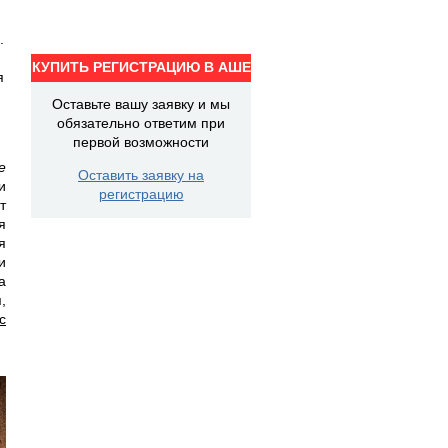
.
КУПИТЬ РЕГИСТРАЦИЮ В АШЕ
я
Оставьте вашу заявку и мы
обязательно ответим при
первой возможности
е
Оставить заявку на
и
регистрацию
т
я
я
и
а
,
с