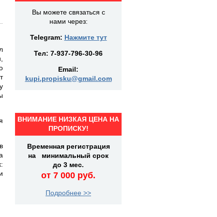
Вы можете связаться с
нами через:
Telegram:
Нажмите тут
л
Тел:
7-937-796-30-96
,
о
Email:
т
kupi.propisku@gmail.com
у
ы
ВНИМАНИЕ НИЗКАЯ ЦЕНА НА
я
ПРОПИСКУ!
в
Временная регистрация
а
на минимальный срок
:
до 3 мес.
и
от 7 000 руб.
Подробнее >>
й